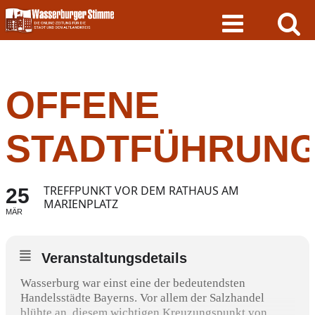
Skip
to
content
OFFENE
STADTFÜHRUN
TREFFPUNKT VOR DEM RATHAUS AM
25
MARIENPLATZ
MÄR
Veranstaltungsdetails
Wasserburg war einst eine der bedeutendsten
Handelsstädte Bayerns. Vor allem der Salzhandel
blühte an diesem wichtigen Kreuzungspunkt von