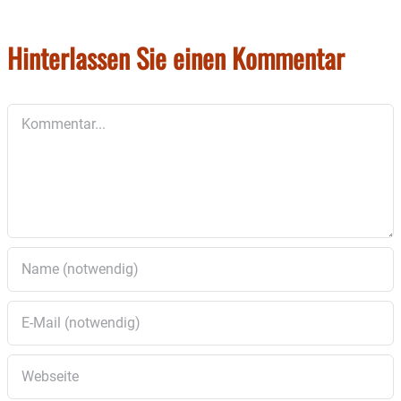
Touristinfo Wasserburg
Marienplatz 2
Hinterlassen Sie einen Kommentar
83512 Wasserburg
Telefon: 08071/105-22
Kommentar