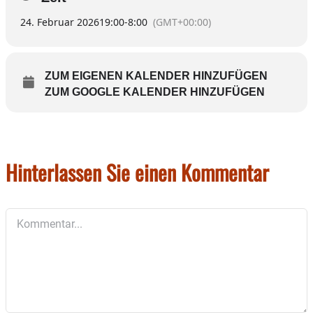
eindrucksvolle Fotos. Als Gastreferent des
24. Februar 2026
19:00
-
8:00
(GMT+00:00)
Abends ist der Europameister im Vogelstimmen
imitieren, Helmut Wolfertstetter aus Palling,
eingeladen. Mit seiner humorvollen Art bringt er
den Zuhörern die heimischen Singvögel und
ZUM EIGENEN KALENDER HINZUFÜGEN
deren Gesang näher.
ZUM GOOGLE KALENDER HINZUFÜGEN
Die Vorstandschaft freut sich auf zahlreiche
Besucher.
Hinterlassen Sie einen Kommentar
Kommentar