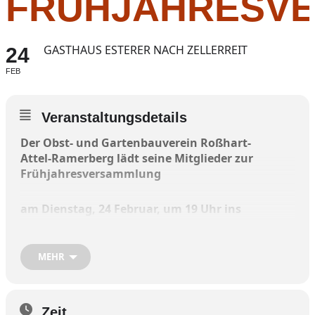
RÜHJAHRESVE
GASTHAUS ESTERER NACH ZELLERREIT
24
FEB
Veranstaltungsdetails
Der Obst- und Gartenbauverein Roßhart-
Attel-Ramerberg lädt seine Mitglieder zur
Frühjahresversammlung
am Dienstag, 24 Februar, um 19 Uhr ins
Gasthaus Esterer nach Zellerreit
MEHR
ein.
Neben den üblichen Formalitäten folgt der
Jahresrückblick, dokumentiert durch
Zeit