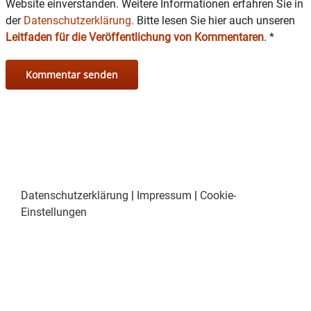
Website einverstanden. Weitere Informationen erfahren Sie in
Spende für den Gartenbauverein ebenfalls
der
Datenschutzerklärung.
Bitte lesen Sie hier auch unseren
Neuheiten für seinen Garten ergattern.
Leitfaden für die Veröffentlichung von Kommentaren
.
*
Falls noch jemand als Aussteller mitmachen
möchte, kann er sich gerne melden bei
Elisabeth Schex unter der 08071/6473 .
Tische werden gestellt, eine Standgebühr wird
nicht erhoben.
Datenschutzerklärung
|
Impressum
|
Cookie-
Einstellungen