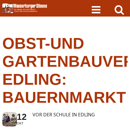
Skip
to
content
OBST-UND
GARTENBAUVER
EDLING:
BAUERNMARKT
VOR DER SCHULE IN EDLING
12
OKT