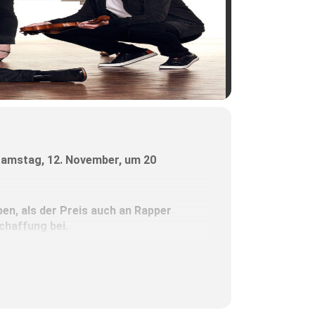
 Samstag, 12. November, um 20
en, als der Preis auch an Rapper
chaffung bei.
leidenschaftlichen Musizierweise
ftes Divertissement für