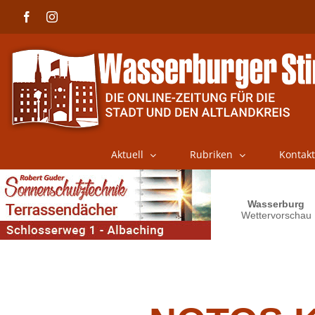
Skip
Facebook
Instagram
to
content
Aktuell
Rubriken
Kontakt