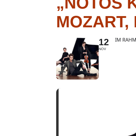
„NOTOS K
MOZART,
IM RAHM
12
NOV