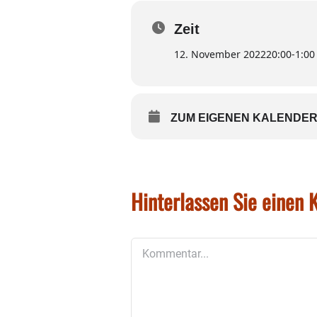
Klavierquartett von 1933 un
dem Programm.
Zeit
12. November 2022
20:00
-
1:00
Karten zu diesem Wasserb
in der Touristinfo im Rathau
ZUM EIGENEN KALENDER
Hinterlassen Sie einen
Kommentar