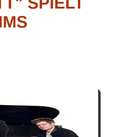
T" SPIELT
HMS