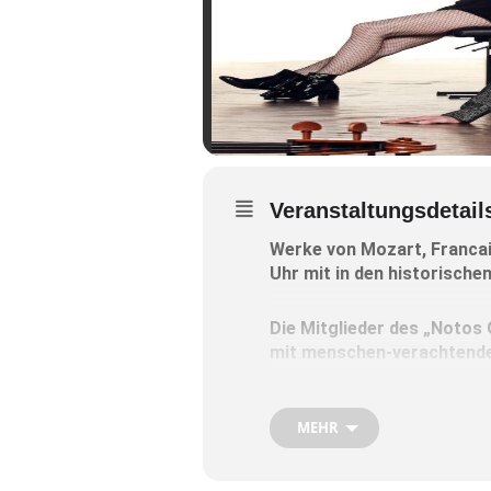
Veranstaltungsdetail
Werke von Mozart, Francai
Uhr mit in den historische
Die Mitglieder des „Notos 
mit menschen-verachtenden
Das 2007 gegründete Berlin
MEHR
zur seltenen Spezies der r
Beim Konzert in Wasserburg 