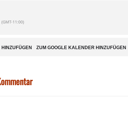
d – als Höhepunkt des Abends – Johannes Brahms‘ berühmtes Kla
(GMT-11:00)
urger Rathauskonzert
gibt es
s über
www.wasserburg.de
und
Reservix
.
 HINZUFÜGEN
ZUM GOOGLE KALENDER HINZUFÜGEN
 Kommentar