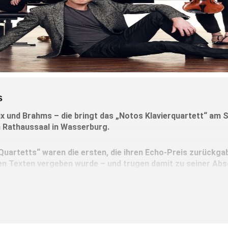
s
x und Brahms – die bringt das „Notos Klavierquartett“ am
n Rathaussaal in Wasserburg.
Quartetts“ waren die ersten, die ihren Echo-Preis zurückgab
 Texten vergeben wurde – und trugen damit zu seiner Abs
er Ensemble zählt mit seiner virtuosen Brillanz und seiner 
einen Klavierquartette.
stehen Mozarts g-Moll-Klavierquartett, Jean Francaix‘ zauberha