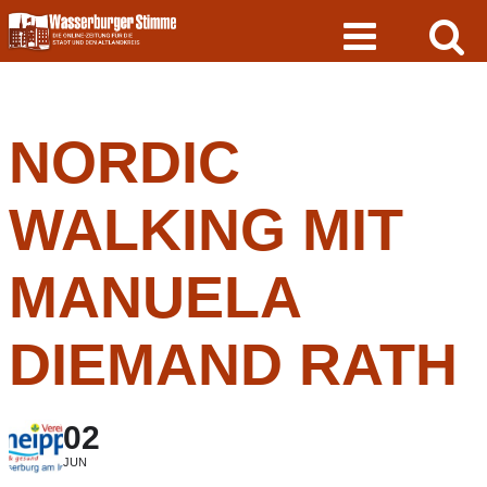
Skip
to
content
NORDIC
WALKING MIT
MANUELA
DIEMAND RATH
02
JUN