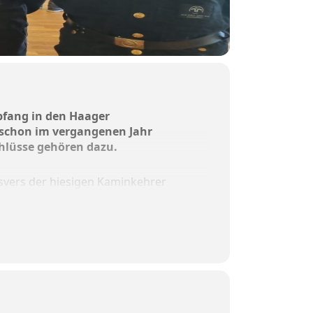
pfang in den Haager
e schon im vergangenen Jahr
chlüsse gehören dazu.
svers der hiesigen Kaminkehrer