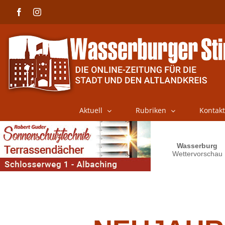
Skip
Facebook
Instagram
to
content
Aktuell
Rubriken
Kontakt