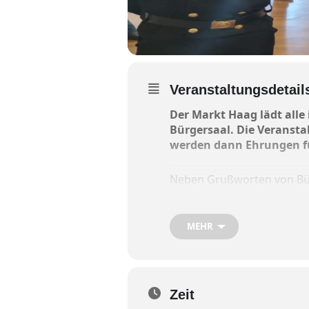
Veranstaltungsdetail
Der Markt Haag lädt all
Bürgersaal. Die Veransta
werden dann Ehrungen fü
Neben Grußworten von Bürg
geben, die seit jeher als 
MEHR
Zeit