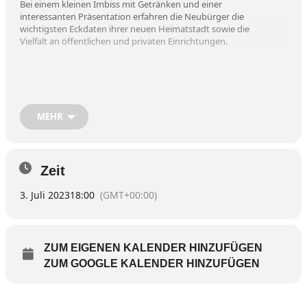
Bei einem kleinen Imbiss mit Getränken und einer
interessanten Präsentation erfahren die Neubürger die
wichtigsten Eckdaten ihrer neuen Heimatstadt sowie die
Vielfalt an öffentlichen und privaten Einrichtungen.
MEHR
An kleinen Infoständen kann man sich zu den
Themenbereichen „Familie, Senioren und Soziales“, „Kunst,
Kultur und Erwachsenenbildung“, „Stadt und Stadtwerke“,
„Wirtschaft“ sowie „Sport und Vereine“ informieren.
Zeit
Im Anschluss sind die Teilnehmer zu einer Stadtführung
3. Juli 2023
18:00
(GMT+00:00)
eingeladen.
ZUM EIGENEN KALENDER HINZUFÜGEN
ZUM GOOGLE KALENDER HINZUFÜGEN
Alle im letzten Kalenderjahr zugezogenen Bürger haben dazu
eine schriftliche Einladung erhalten. Da der Empfang in der
Corona-Zeit ausgefallen sei, könnten auch Neubürger aus
dem vorherigen Jahr auf Wunsch gerne noch kommen, heißt