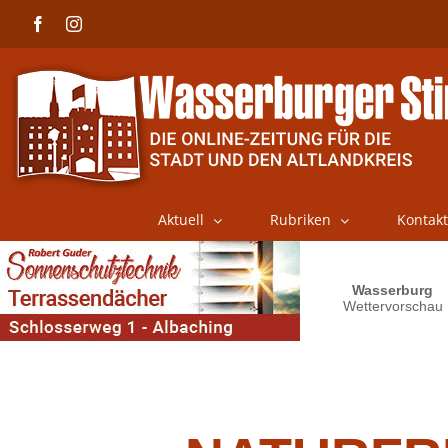
Skip
Facebook
Instagram
to
content
Aktuell
Rubriken
Kontakt