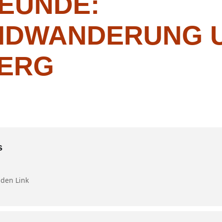
EUNDE:
DWANDERUNG 
ERG
s
nden Link