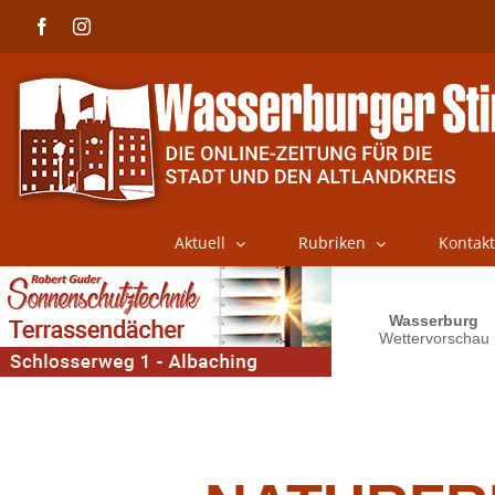
Skip
Facebook
Instagram
to
content
Aktuell
Rubriken
Kontakt