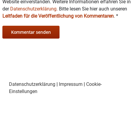
Website einverstanden. Weitere Informationen erfahren Sie in
hinauswirkt.
der
Datenschutzerklärung.
Bitte lesen Sie hier auch unseren
Leitfaden für die Veröffentlichung von Kommentaren
.
*
Das Nationenfest beginnt am kommenden
Samstag – wie berichtet – um 15.05 Uhr mit der
Eröffnung durch Bürgermeister Bastian
Wernthaler auf der Sparkassenbühne in der
Herrengasse. Bis in den späten Abend hinein
erwartet die Besucherinnen und Besucher ein
buntes Programm aus Musik, Aktionen und
Darbietungen – sowie das wohl vielfältigste,
kulinarische Angebot des ganzen Jahres.
Datenschutzerklärung
|
Impressum
|
Cookie-
Ein herzliches Dankeschön gilt vorab schon
Einstellungen
einmal den Mitgliedern des Organisationsteams,
die dieses besondere Fest Jahr für Jahr mit
großem Herzblut und viel ehrenamtlichem
Einsatz möglich machen. Auch aus den Reihen
der Sparkasse werden zahlreiche Kolleginnen
und Kollegen vertreten sein, heißt es: „Denn mia
san ‚Oane von eich‘ “.