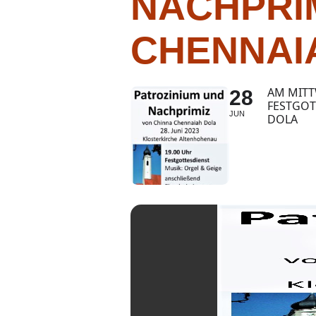
NACHPRI
CHENNAI
AM MITT
28
FESTGOT
JUN
DOLA