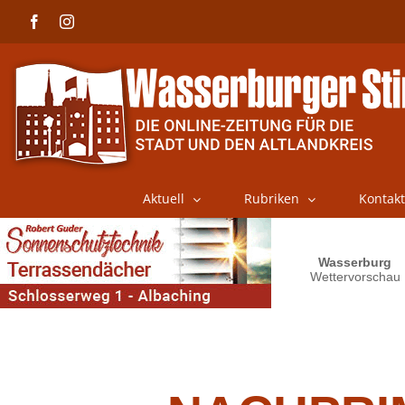
Skip
Facebook
Instagram
to
content
Aktuell
Rubriken
Kontakt