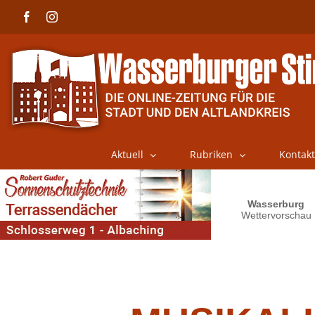
Skip
Facebook
Instagram
to
content
Aktuell
Rubriken
Kontakt