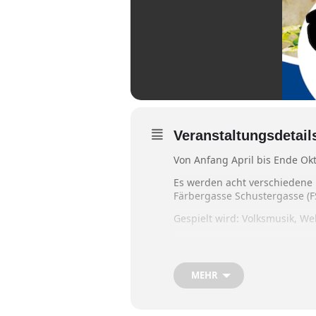
Veranstaltungsdetail
Von Anfang April bis Ende Ok
Es werden acht verschiedene P
Färbergasse Schustergasse (FS),
Gespielt wird: Volksmusik, We
Die Spielzeit ist immer ab 10.
Die Kosten der Bands und de
MEHR
„Musikalischen Samstage“ get
wird der Verein von der Stad
Hier das ganze Programm d