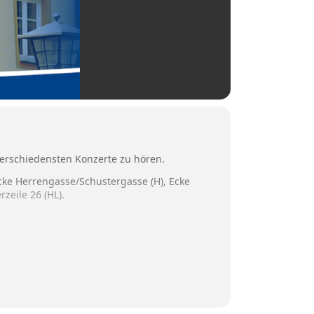
erschiedensten Konzerte zu hören.
Ecke Herrengasse/Schustergasse (H), Ecke
rzeile 26 (HL).
 Verein zur Unterstützung der
ter 08071/51985 im WFV-Büro). Unterstützt
b.