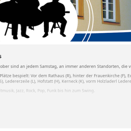
s
tober sind an jedem Samstag, an immer anderen Standorten, die v
lätze bespielt: Vor dem Rathaus (R), hinter der Frauenkirche (F), 
 Ledererzeile (L), Hofstatt (H), Kerneck (K), vorm Holzladerl Ledere
ltmusik, Jazz, Rock, Pop, Funk bis hin zum Swing.
30 bis 13 Uhr.
r Werbung für diese Aktion werden zum Großteil vom WFV und dem
ragen. Der im Übrigen stets auf Spenden angewiesen ist (Infos un
t Wasserburg, von einige ortsansässige Firmen und dem Rotary Clu
er „Musikalischen Samstage“