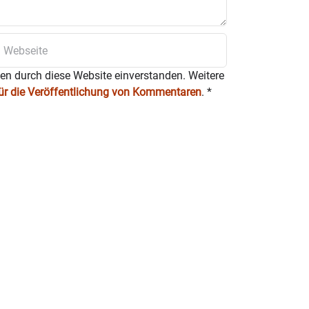
 der 20er Jahre
R
H
K
FS
L
ten durch diese Website einverstanden. Weitere
H
für die Veröffentlichung von Kommentaren
.
*
R
H
L
K
Lieder
R
FS
HL
H