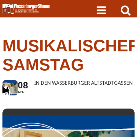
Skip
to
content
MUSIKALISCHE
SAMSTAG
IN DEN WASSERBURGER ALTSTADTGASSEN
08
APR