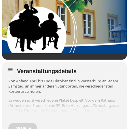
Veranstaltungsdetails
Von Anfang April bis Ende Oktober sind in Wasserburg an jedem
Samstag, an immer anderen Standorten, die verschiedensten
Konzerte zu hören.
Es werden acht verschiedene Plätze bespielt: Vor dem Rathaus
(R), hinter der Frauenkirche (F), Ecke Herrengasse/Schustergasse
(H), Ecke Färbergasse Schustergasse (FS), Ledererzeile (L),
Hofstatt (H), Kerneck (K), vorm Holzladerl Ledererzeile 26 (HL).
Gespielt wird: Volksmusik, Weltmusik, Jazz, Rock, Pop, Funk bis
MEHR