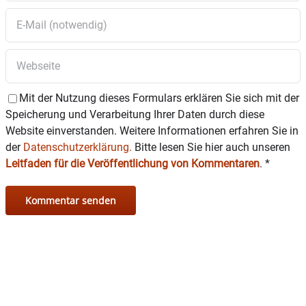
das Publikum bezaubern. In Budapest
verschmelzen ungarische Volksweisen mit den
Kompositionen von Johannes Brahms, bevor der
Express in Belgrad mitreißenden Balkan-
Rhythmen begegnet. Schließlich erreicht der Zug
sein Ziel: ein farbenprächtiges musikalisches
Finale in Konstantinopel – dem
Mit der Nutzung dieses Formulars erklären Sie sich mit der
sagenumwobenen Tor zum Orient.
Speicherung und Verarbeitung Ihrer Daten durch diese
Website einverstanden. Weitere Informationen erfahren Sie in
Die Besucher werden auf diese klangvolle Reise
der
Datenschutzerklärung.
Bitte lesen Sie hier auch unseren
durch Europa und den Osten entführt – voller
Leitfaden für die Veröffentlichung von Kommentaren
.
*
Emotion, Nostalgie und großer Musik.
Der Eintrittspreis beträgt 25 Euro. Die Karten
können unter
museum@flm-
amerang.de
vorbestellt oder direkt an der
Abendkasse gekauft werden.