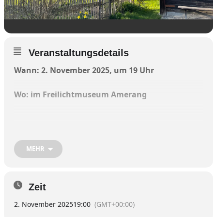
Veranstaltungsdetails
Wann: 2. November 2025, um 19 Uhr
Wo: im Freilichtmuseum Amerang
Am Sonntag, 2. November, entführt das
MEHR
Ensemble „Wellcaru“ um 19 Uhr im
Freilichtmuseum Amerang des Bezirks
Oberbayern musikalisch auf die Spuren des
legendären Orient-Express.
Zeit
2. November 2025
19:00
(GMT+00:00)
Am 4. Oktober 1883 verließ der Zug erstmals den