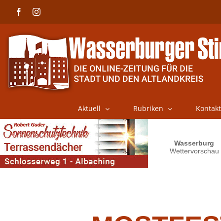
Skip
Facebook
Instagram
to
content
Aktuell
Rubriken
Kontakt