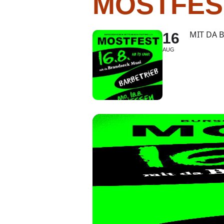
MOSTFES
MIT DA 
16
AUG