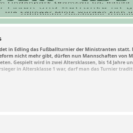
s
ndet in Edling das Fußballturnier der Ministranten stat
eform nicht mehr gibt, dürfen nun Mannschaften von 
n. Gespielt wird in zwei Altersklassen, bis 14 Jahre un
ersieger in Altersklasse 1 war, darf man das Turnier tradi
itung ist ab 9 Uhr, Anpfiff des ersten Spiels um 9.30 Uhr, d
m Edlinger Lindenpark (Ramsau 5a, 83533 Edling).
fen Essen und Getränke und würden sich über zahlreiche Z