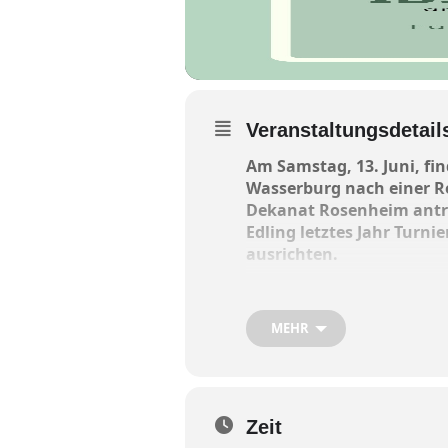
Veranstaltungsdetail
Am Samstag, 13. Juni, fi
Wasserburg nach einer R
Dekanat Rosenheim antrete
Edling letztes Jahr Turni
ausrichten.
Anmeldung bei der Turnierle
angesetzt. Gespielt wird i
MEHR
Die Edlinger Minis verkau
Zeit