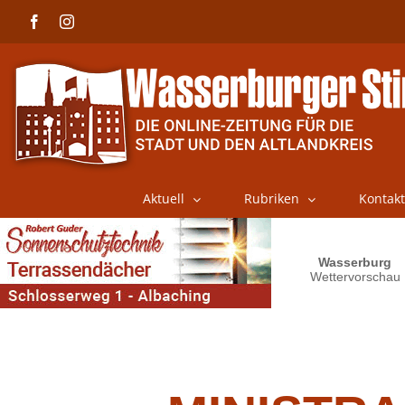
Skip
Facebook
Instagram
to
content
Aktuell
Rubriken
Kontakt