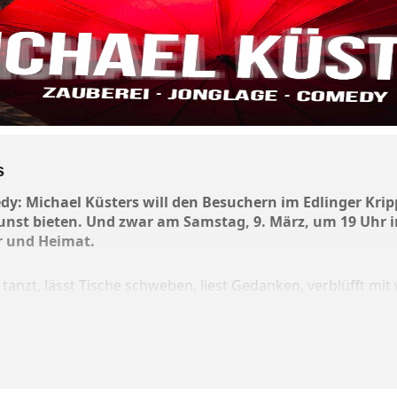
s
dy: Michael Küsters will den Besuchern im Edlinger Kr
kunst bieten. Und zwar am Samstag, 9. März, um 19 Uhr 
r und Heimat.
t, tanzt, lässt Tische schweben, liest Gedanken, verblüfft m
stets aufs Neue. Eine humorvolle Mischung aus ungewöhnli
omik.
en gibt es bei der VR Bank in Edling und in der Bücherstube