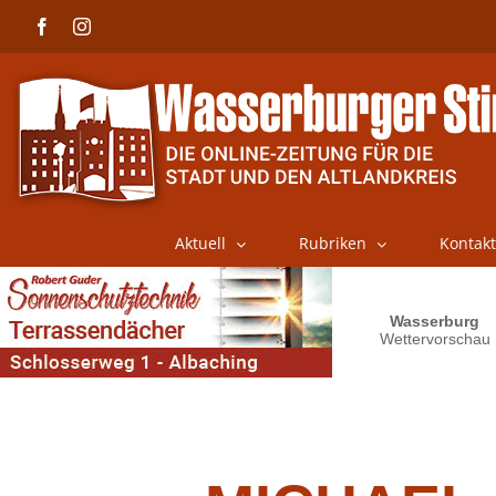
Skip
Facebook
Instagram
to
content
Aktuell
Rubriken
Kontakt