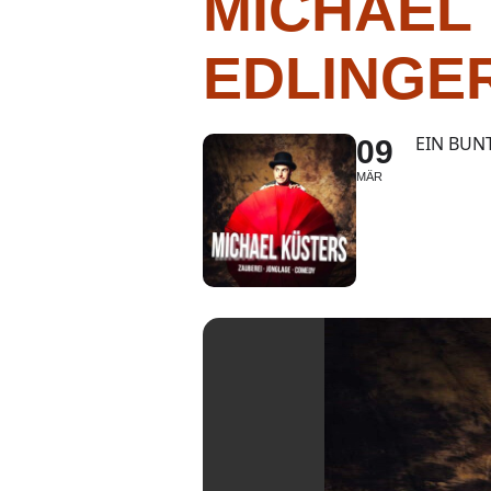
MICHAEL 
EDLINGE
EIN BUN
09
MÄR