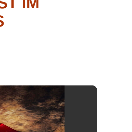
ST IM
S