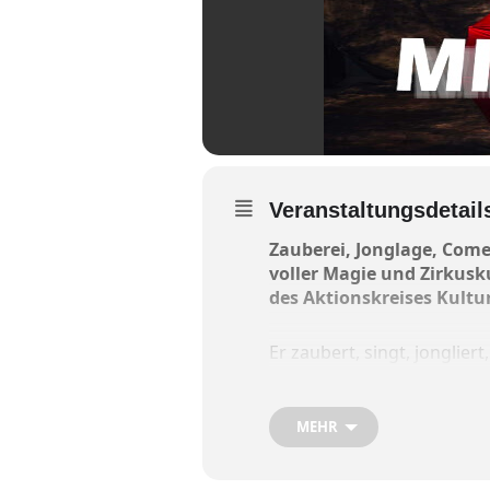
Veranstaltungsdetail
Zauberei, Jonglage, Come
voller Magie und Zirkus
des Aktionskreises Kultu
Er zaubert, singt, jonglier
überrascht das Publikum 
unglaublicher Situationsk
Der Eintritt kostet 20 Euro.
MEHR
Der Vorverkauf läuft: Kart