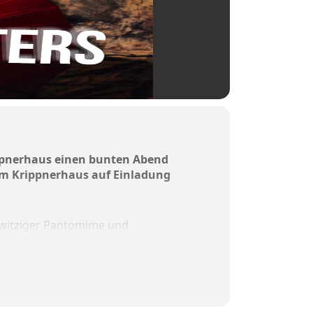
ippnerhaus einen bunten Abend
im Krippnerhaus auf Einladung
it witziger Pantomime und
chen Fähigkeiten und
 in Wasserburg.