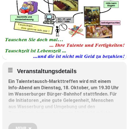
Veranstaltungsdetails
Ein Talentetausch-Markttreffen wird mit einem
Info-Abend am Dienstag, 18. Oktober, um 19.30 Uhr
im Wasserburger
Bürger-Bahnhof stattfinden. Für
die Initiatoren „eine gute Gelegenheit, Menschen
aus Wasserburg und Umgebung und den
Tauschkreis kennen zu lernen.
Vielleicht möchte
man ja auch Mitglied in der Tauschgemeinschaft
werden“.
MEHR