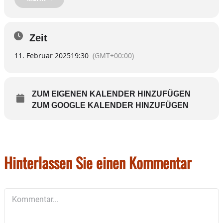
Rathaus – Sanierung des Sitzungssaals – angepasstes
Maßnahmen-Konzept mit KS – Billigung
Anschließend ist noch eine nichtöffentliche
Zeit
Sitzung.
11. Februar 2025
19:30
(GMT+00:00)
ZUM EIGENEN KALENDER HINZUFÜGEN
ZUM GOOGLE KALENDER HINZUFÜGEN
Hinterlassen Sie einen Kommentar
Kommentar