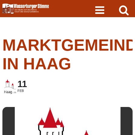
Skip
to
content
MARKTGEMEIND
IN HAAG
11
FEB