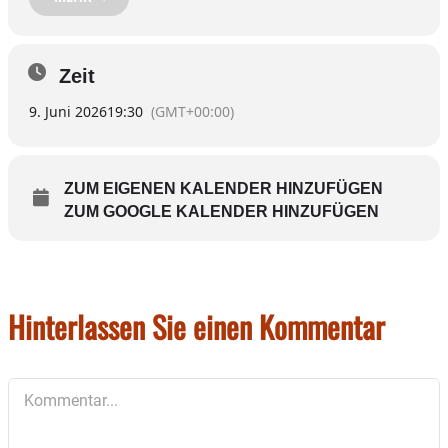
Materialien Oberflächen
Kinderbetreuung; Vorlage des Haushaltsplanes der
Großtagespflege Rosenzwergerl für
Zeit
das Jahr 2026 – Genehmigung;
Ortsrecht; Satzung zur Regelung von Fragen des örtlichen
9. Juni 2026
19:30
(GMT+00:00)
Gemeindeverfassungsrechts – Neuerlass
Ortsrecht;
Geschäftsordnung für den Marktgemeinderat in der Wahlzeit
ZUM EIGENEN KALENDER HINZUFÜGEN
2026/2032
ZUM GOOGLE KALENDER HINZUFÜGEN
Kassenwesen; Bestellung von Frau Kretschmann zur
Kassenverwalterin des Marktes Haag; Widerruf der Bestellung
des VA Herrn Deuschl zum stellv. Kassenverwalter des Marktes
Haag; Widerruf der Bestellung von Frau Walchner zur
Kassenverwalterin des Marktes Haag
Hinterlassen Sie einen Kommentar
Kommentar