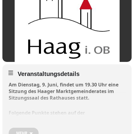
Veranstaltungsdetails
Am Dienstag, 9. Juni, findet um 19.30 Uhr eine
Sitzung des Haager Marktgemeinderates im
Sitzungssaal des Rathauses statt.
Folgende Punkte stehen auf der
Tagesordnung:
MEHR
Zehentstadel; Ausbau des Zehentstadels; Ostteil Bemusterung