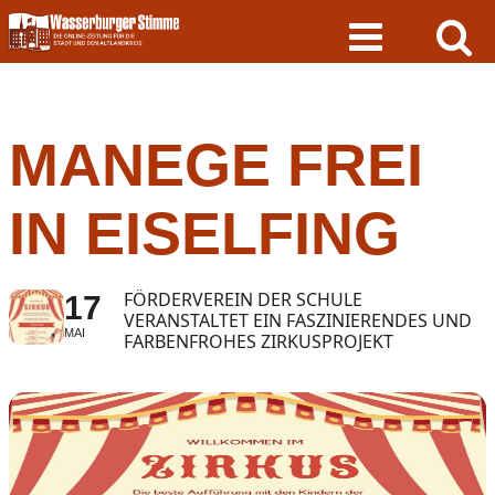
Skip
to
content
MANEGE FREI
IN EISELFING
FÖRDERVEREIN DER SCHULE
17
VERANSTALTET EIN FASZINIERENDES UND
MAI
FARBENFROHES ZIRKUSPROJEKT