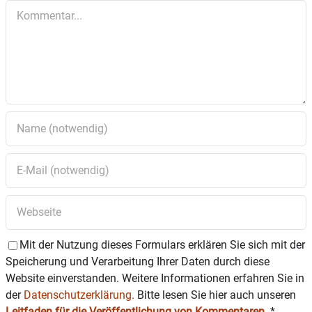
14 und um 17 Uhr sowie am 18. Mai um 11 Uhr
Kommentar
statt.
Der Förderverein der Schule Eiselfing lädt alle
Interessierten herzlich ein, die Schülerinnen und
Schüler zu unterstützen und sich von ihren
beeindruckenden Leistungen mitreißen zu
lassen.
Tickets im Vorverkauf und weitere Infos zur
Zirkuswoche unter
www.foerderverein-schule-
eiselfing.de.
Mit der Nutzung dieses Formulars erklären Sie sich mit der
Speicherung und Verarbeitung Ihrer Daten durch diese
Website einverstanden. Weitere Informationen erfahren Sie in
der
Datenschutzerklärung.
Bitte lesen Sie hier auch unseren
Leitfaden für die Veröffentlichung von Kommentaren
.
*