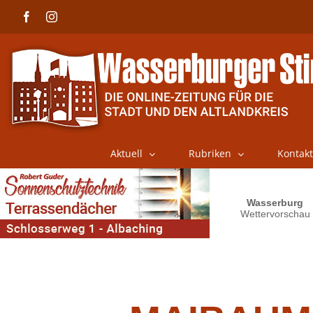
Skip
Facebook
Instagram
to
content
Aktuell
Rubriken
Kontakt