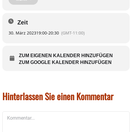
Die Tour dauert ungefähr 1,5 Stunden. Die Touristinfo
gibt zu bedenken, dass kein Anspruch auf das Abhalten
der Veranstaltung, insbesondere bei einer zu geringen
Zeit
Teilnehmerzahl, besteht.
30. März 2023
19:00
-
20:30
(GMT-11:00)
Touristinfo Wasserburg
Marienplatz 2
83512 Wasserburg
ZUM EIGENEN KALENDER HINZUFÜGEN
Telefon: 08071 105-22
ZUM GOOGLE KALENDER HINZUFÜGEN
Hinterlassen Sie einen Kommentar
Kommentar