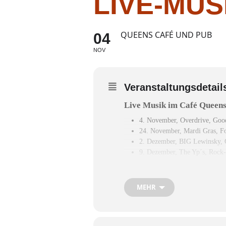
LIVE-MUS
QUEENS CAFÉ UND PUB
04
NOV
Veranstaltungsdetail
Live Musik im Café Queen
4. November,
Overdrive,
Good
24. November,
Mardi Gras,
Fo
2. Dezember,
BIG Lewinsky,
9. Dezember,
The Yp´s,
Rock-
16. Dezember,
Trio Mio,
Fine
5. Januar,
Change of Scenery
20. Januar,
Zweckinger,
Folk
MEHR
26. Januar,
Mia Zwa,
Austrop
3. Februar,
Strike 2.0,
Rock C
17. Februar,
Sundowner,
Coun