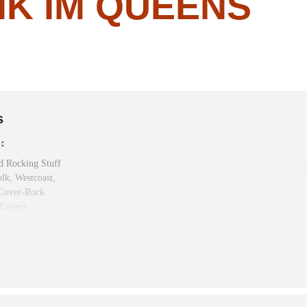
IK IM QUEENS
s
s:
 Rocking Stuff
lk, Westcoast,
Cover-Rock
Covers
 Acoustic Music
 (CoS),
Acoustic Pop, Singer-Songwriter, Cover
-Rock
op
over
try, Rock, Pop