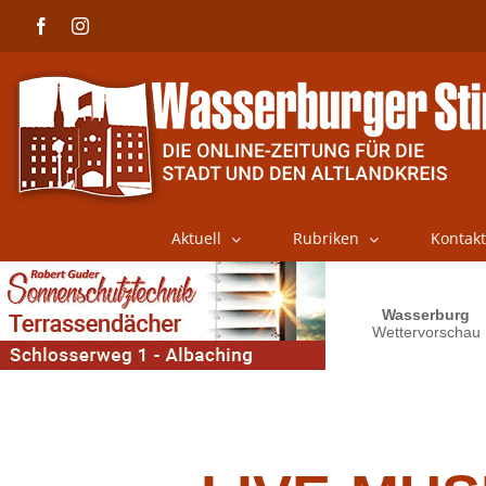
Skip
Facebook
Instagram
to
content
Aktuell
Rubriken
Kontakt