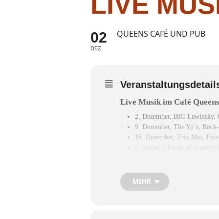
LIVE MUS
QUEENS CAFÉ UND PUB
02
DEZ
Veranstaltungsdetail
Live Musik im Café Queen
2. Dezember,
BIG Lewinsky,
9. Dezember,
The Yp´s,
Rock-
16. Dezember,
Trio Mio,
Fine
5. Januar,
Change of Scenery
20. Januar,
Zweckinger,
Folk
26. Januar,
Mia Zwa,
Austrop
3. Februar,
Strike 2.0,
Rock C
MEHR
17. Februar,
Sundowner,
Coun
24. Februar,
Die Haberer,
Aus
9. März,
ADRENALINES,
Bl