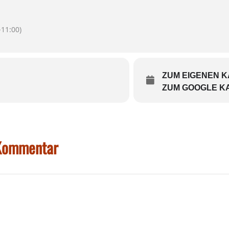
eltik Folk
eltik Folk
11:00)
ZUM EIGENEN 
ZUM GOOGLE K
rburg.de
 Kommentar
serburg.de