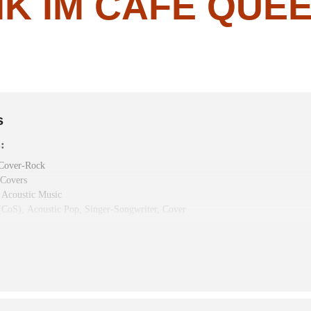
IK IM CAFÉ QUE
s
s:
Cover-Rock
Covers
 Acoustic Music
 (CoS),
Acoustic Pop, Singer-Songwriter, Cover
-Rock
op
over
try, Rock, Pop
tropop und Bayernrock
ues-Rock, Blues, Soul, Oldies