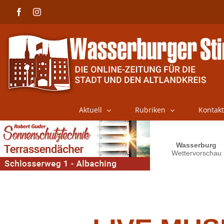
Skip
Facebook
Instagram
to
content
Aktuell
Rubriken
Kontakt