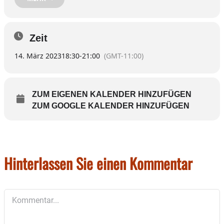
gehen die Melodien ins Ohr, der Groove in die Beine und
das Songwriting direkt ins Herz einer wachsenden
Fangemeinde.
Zeit
Beginn ist um 18.30 Uhr – der Eintritt: Ein Euro.
14. März 2023
18:30
-
21:00
(GMT-11:00)
Foto: Stiftung Attl
ZUM EIGENEN KALENDER HINZUFÜGEN
ZUM GOOGLE KALENDER HINZUFÜGEN
Hinterlassen Sie einen Kommentar
Kommentar