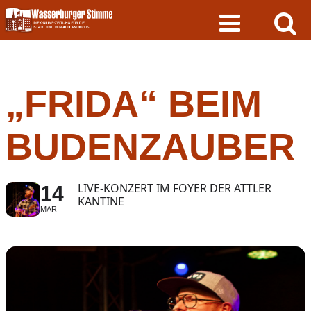
Skip
to
content
„FRIDA“ BEIM
BUDENZAUBER
LIVE-KONZERT IM FOYER DER ATTLER
14
KANTINE
MÄR