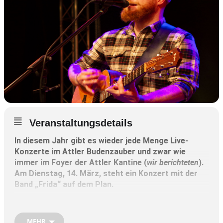
Veranstaltungsdetails
In diesem Jahr gibt es wieder jede Menge Live-
Konzerte im Attler Budenzauber und zwar wie
immer im Foyer der Attler Kantine (
wir berichteten
).
Am Dienstag, 14. März, steht ein Konzert mit der
Band „Frida“ auf dem Plan.
Deren Musik liegt irgendwo zwischen harmonischem
Akustik-Pop und pulsierendem Pop-Rock. Schnörkellos
MEHR