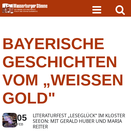
Skip
to
content
BAYERISCHE
GESCHICHTEN
VOM „WEISSEN G
OLD"
LITERATURFEST „LESEGLÜCK“ IM KLOSTER
05
SEEON: MIT GERALD HUBER UND MARIA
FEB
REITER