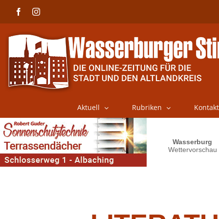
Skip
Facebook
Instagram
to
content
Aktuell
Rubriken
Kontakt