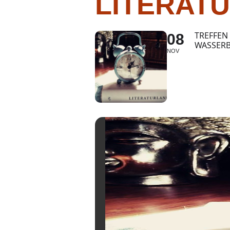
LITERATU
TREFFEN
08
WASSER
NOV