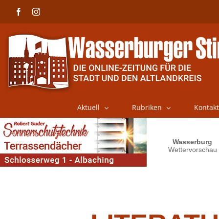
Skip
Facebook
Instagram
to
content
Aktuell
Rubriken
Kontakt