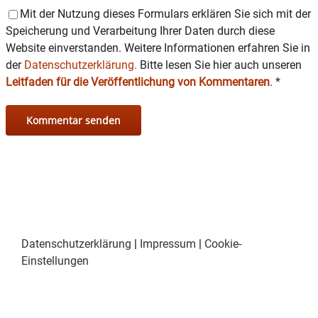
Mit der Nutzung dieses Formulars erklären Sie sich mit der
DJ Heinspiel ist seit fünf Jahren mit ihrem
Speicherung und Verarbeitung Ihrer Daten durch diese
Indie/Alternative-Set im Umland, aber auch in
Website einverstanden. Weitere Informationen erfahren Sie in
Münchener Bars unterwegs. Mal poppig, mal
der
Datenschutzerklärung.
Bitte lesen Sie hier auch unseren
punkig, mal elektrolastig – immer mit
Leitfaden für die Veröffentlichung von Kommentaren
.
*
Überraschungsmoment. Besonders wichtig ist
ihr, Flinta-Artists sichtbarer zu machen, nicht nur
in den eigenen Setlists, sondern auch am DJ-Pult.
Datenschutzerklärung
|
Impressum
|
Cookie-
Einstellungen