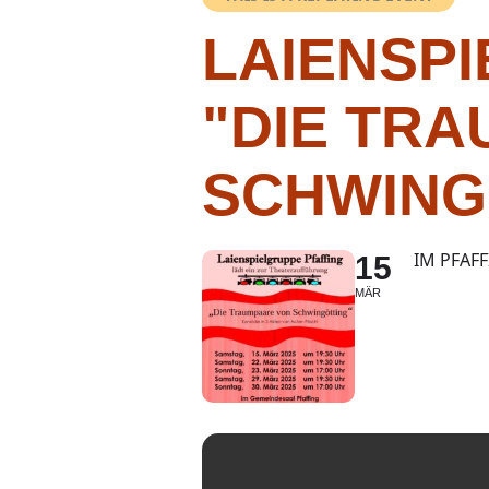
LAIENSPI
"DIE TR
SCHWING
IM PFAF
15
MÄR