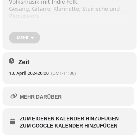
Volksmusik mit Indie Folk.
Gesang, Gitarre, Klarinette, Steirische und
Percussion.
https://www.facebook.com/petermayerhofka
MEHR
pelle/?locale=de_DE
Zeit
13. April 2024
20:00
(GMT-11:00)
MEHR DARÜBER
ZUM EIGENEN KALENDER HINZUFÜGEN
ZUM GOOGLE KALENDER HINZUFÜGEN