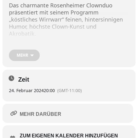
Das charmante Rosenheimer Clownduo
präsentiert mit seinem Programm
„köstliches Wirrwarr“ feinen, hintersinnigen
Humor, höchste Clown-Kunst und
Akrobatik.
http://www.rigol-torf.de/
MEHR
Zeit
24. Februar 2024
20:00
(GMT-11:00)
MEHR DARÜBER
ZUM EIGENEN KALENDER HINZUFÜGEN