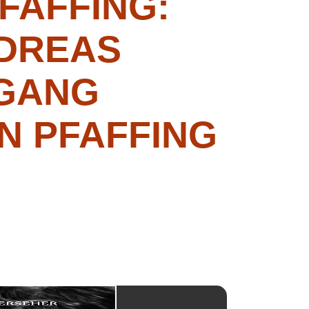
PFAFFING:
NDREAS
FGANG
N PFAFFING