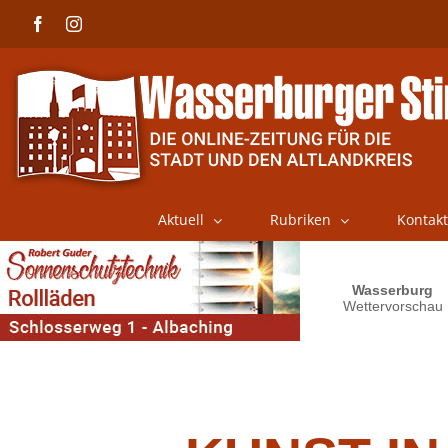
Skip
Facebook
Instagram
to
content
Aktuell
Rubriken
Kontakt