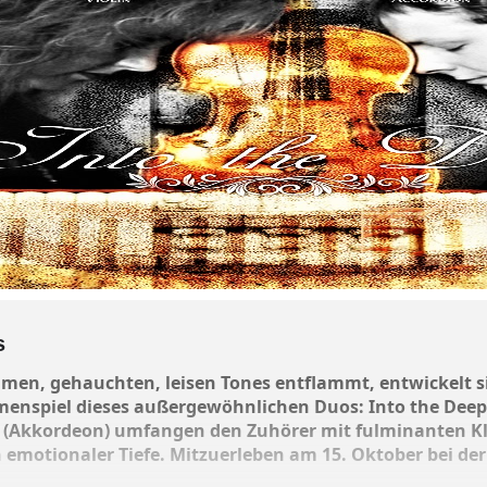
s
amen, gehauchten, leisen Tones entflammt, entwickelt s
enspiel dieses außergewöhnlichen Duos: Into the Deep. 
 (Akkordeon) umfangen den Zuhörer mit fulminanten Kl
 emotionaler Tiefe. Mitzuerleben am 15. Oktober bei der 