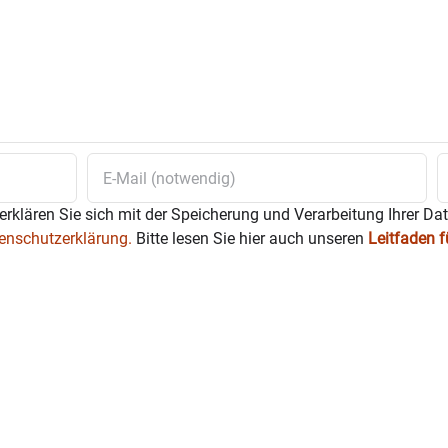
t Tobias Mann mit
hler – jung, klug und grantig
on Lüttichau (exklusive
00 mit ihren Balkanbeats – Tickets sind
erklären Sie sich mit der Speicherung und Verarbeitung Ihrer Da
ll vergriffen
enschutzerklärung.
Bitte lesen Sie hier auch unseren
Leitfaden 
Soul Patrol“ Funk und
n & B Parade mit
H. Rosenmüller
blut – Kultband zwischen schwarzem Humor und großer
häferHorn – ein ungewöhnliches Trio mit virtuosen Klängen