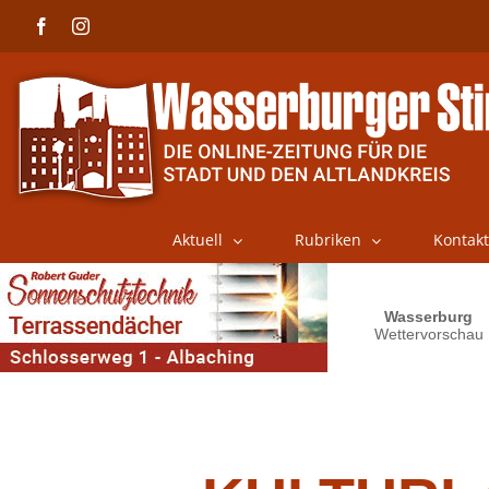
Skip
Facebook
Instagram
to
content
Aktuell
Rubriken
Kontakt