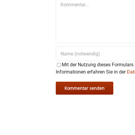
Kommentar
der Region
·
23. Januar: Kabarettis
„Real/Fake“
24. Januar: Claudia Pic
·
8. Februar: Helmfried v
Vorpremiere)
25./26. Februar: Django 30
Mit der Nutzung dieses Formulars 
erfahrungsgemäß schne
Informationen erfahren Sie in der
Dat
·
21. März: „San2 & His 
Soul vom Feinsten
·
10. Juni: Gerd Bauman
Special Guest Marcus 
11. Juni: Dreiviertel
Musikalität
12. Juni: BrustmannSc