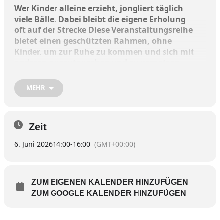
Wer Kinder alleine erzieht, jongliert täglich
viele Bälle. Dabei bleibt die eigene Erholung
oft auf der Strecke Diese Veranstaltungsreihe
bietet einen geschützten Rahmen, ohne
Kinder, um zur Ruhe zu kommen und sich mit
anderen auszutauschen und zu vernetzen.
MEHR
Was die Teilnehmer erwartet:
Entspannung: Praktische Techniken zur Entschleunigung des
Zeit
Alltags
Austausch: Vernetzung mit Menschen in ähnlichen
6. Juni 2026
14:00
-
16:00
(GMT+00:00)
Lebenssituationen
Impulse: Inspirationen aus der rituellen Heilarbeit und
spirituelle Kraftquellen
ZUM EIGENEN KALENDER HINZUFÜGEN
Erster Termin ist am morgigen Samstag, 6.
ZUM GOOGLE KALENDER HINZUFÜGEN
Juni, von 14 bis 16 Uhr
. Weitere Treffs sind am 6.
Juni, 20. Juni, 4. Juli und 25. Juli geplant.