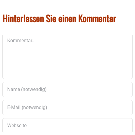
Die Kursgebühr beträgt drei Euro pro Treffen.
Hinterlassen Sie einen Kommentar
Treffpunkt ist im Mehrgenerationenhaus
Wasserburg, Willi Ernst Ring 18
Kommentar
Die Teilnehmer können spontan
vorbeizukommen oder sich vorab anmelden. Für
Fragen steht Christine Hoffmann unter
0173/2305836 gerne zur Verfügung