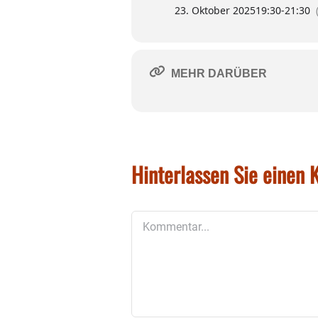
23. Oktober 2025
19:30
-
21:30
Susi Weiss: piano
Manuel Warwitz: vocals, gu
Karten zu 18 € an der Abe
MEHR DARÜBER
Reservierung unter
gimplk
Wann: Donnerstag, 23. Okt
Wo: Gimplkeller (Marienpl
Hinterlassen Sie einen
Kommentar