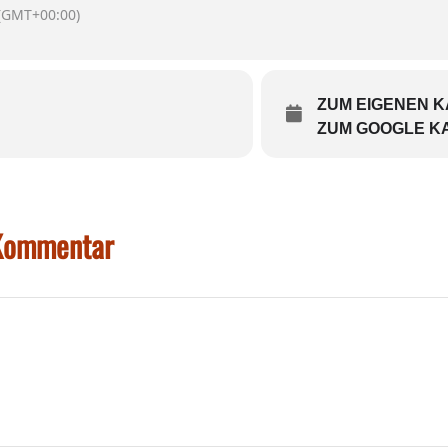
(GMT+00:00)
itar
ndkasse
ZUM EIGENEN 
ellerreservierung@gmail.com
ZUM GOOGLE K
ober, 19.30 – 21.30 Uhr
. 25, 83512 Wasserburg am Inn)
 Kommentar