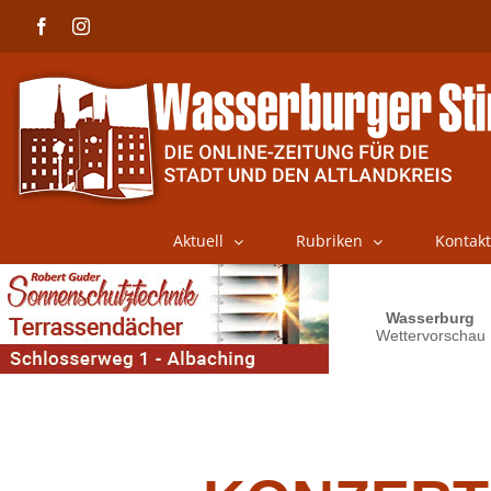
Skip
Facebook
Instagram
to
content
Aktuell
Rubriken
Kontakt