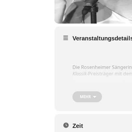
Veranstaltungsdetail
Die Rosenheimer Sängeri
Klassik
-Preisträger mit d
Für ihr bereits mit große
Jazzpianistin
Susi Weiss
au
MEHR
Die drei Musiker:innen ko
Kosmos von Poesie und Mus
Es erklingen u.a. Stücke 
Bertolt Brecht, Kurt Tuchol
Zeit
Silke Warwitz: vocals, shake