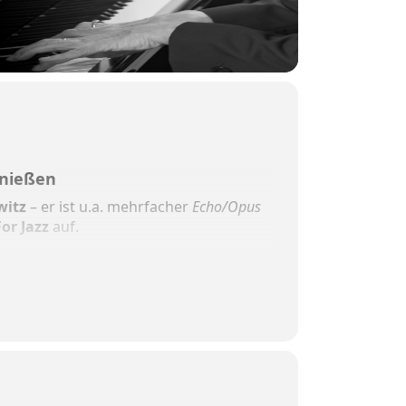
enießen
witz
– er ist u.a. mehrfacher
Echo/Opus
or Jazz
auf.
die exzellente und Gimplkeller-erprobte
rschaffen dabei einen flirrenden
innen und Genießen.
 Duke Ellington sowie Gedichte von