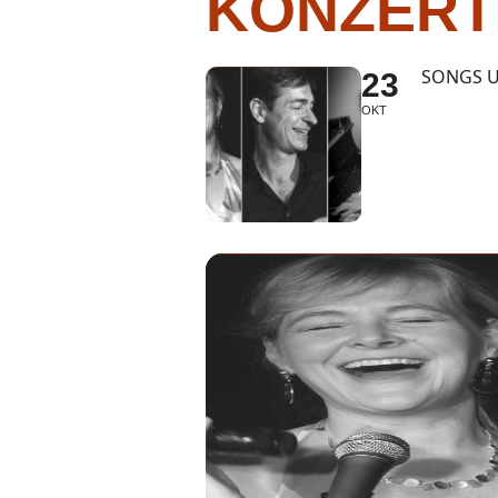
KONZERT 
SONGS U
23
OKT