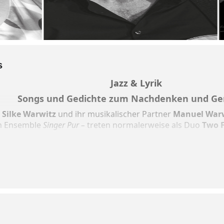
s
Jazz & Lyrik
Songs und Gedichte zum Nachdenken und G
n
Silke Warwitz
und ihr musikalischer Partner
Manuel War
em Ensemble
Singer Pur –
treten normalerweise als Duo
Two F
m Erfolg aufgeführtes Programm „
Jazz & Lyrik“
konnten sie 
s Bad Aibling gewinnen,.
mbinieren gekonnt Jazzstandards mit Liebesgedichten und e
ik. Ein Konzerterlebnis voll Schmunzeln, Herzleid, Nachs
von Chick Corea, George Gershwin, Antonio Carlos Jobim und
sky und Erich Kästner.
r, rezitation