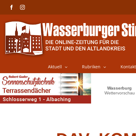
Skip
Facebook
Instagram
to
content
Aktuell
Rubriken
Kontakt