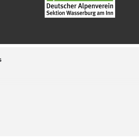
s
htzeitig vor der Tour hier veröffentlicht!
DRIA-Parkplatz mit Zustiegsmöglichkeiten an der Watzmannstraße u
sstelle (Telefon 08071 / 40545) am Dienstag von 15 bis 18 Uhr.