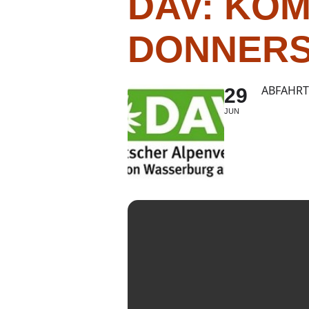
DAV: KOM
DONNERS
ABFAHRT
29
JUN