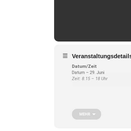
Veranstaltungsdetail
Datum/Zeit
Datum – 29. Juni
Zeit: 8.15 – 18 Uhr
Das Ziel der Kombitour wird rec
Abfahrt ist um 8.15 Uhr am BA
MEHR
Anmeldung in der DAV-Geschäft