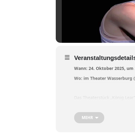
Veranstaltungsdetail
Wann: 24. Oktober 2025, um
Wo: im Theater Wasserburg (
Das Theaterstück „König Lear
und gespielt wird es von And
Um was geht´s:
MEHR
Einer, der alles erreicht
nichts muss und alles d
der Suche nach …