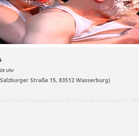
s
 20 Uhr
Salzburger Straße 15, 83512 Wasserburg)
“ von William Shakespeare wird im Theater Wasserburg am 24. Okto
reas Hagl, Carsten Klemm und Annett Segerer.
 hat, alles könnte, alle Möglichkeiten hätte, alle Mach
arf. Da sitzen sie. Im Limbo zwischen Macht und Fre