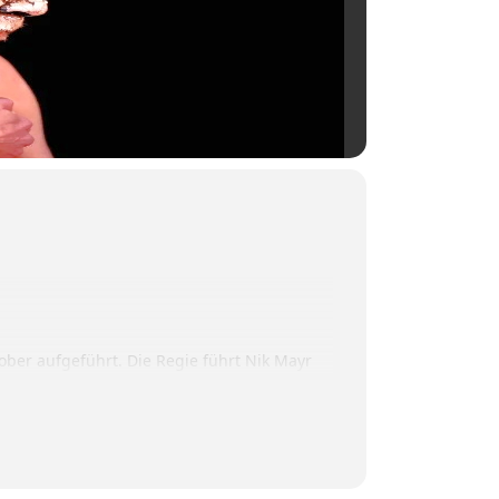
ber aufgeführt. Die Regie führt Nik Mayr
t: ein König. Und: sein Narr, der gar
iheit, zwischen Leben und Tod auf