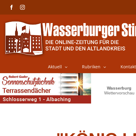
Skip
Facebook
Instagram
to
content
Aktuell
Rubriken
Kontakt