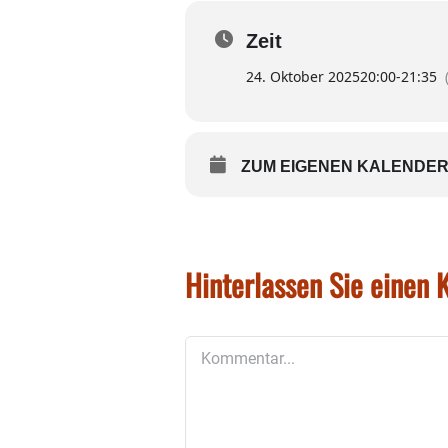
Zeit
Orientierungslos in eine
und zwanghaft frei … un
24. Oktober 2025
20:00
-
21:35
„Art not ashamed to look
ZUM EIGENEN KALENDER
htt
Anmeldung unter:
Hinterlassen Sie einen
Kommentar