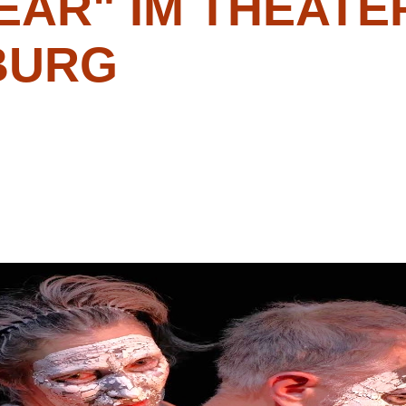
EAR" IM THEATE
BURG