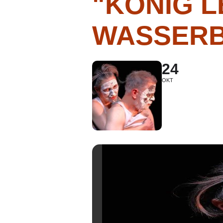
"KÖNIG L
WASSER
24
OKT