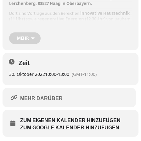
Lerchenberg, 83527 Haag in Oberbayern.
Dort sind Vorträge aus den Bereichen
innovative Haustechnik
(11 Uhr)
sowie
regenerative Energien (12.30Uhr)
von Bauherr
Dipl.- Ing. Hans Urban zu hören.
MEHR
Das Beraterteam der Firma Köhldorfner steht an diesem Tag für
alle Fragen rund um das Thema wohngesundes Bauen zur
Verfügung.
Zeit
Und auch die Firma Pflügl Haustechnik aus Gars am Inn ist mit
vor Ort und berät.
30. Oktober 2022
10:00
-
13:00
(GMT-11:00)
Für das leibliche Wohl ist gesorgt.
Interessierte können spontan vorbeikommen.
Anmeldungen wären unter Telefon 08074 91560-0 oder per E-Mail
info@koehldorfner.de möglich.
MEHR DARÜBER
„Wir freuen uns auf Ihr Kommen!“
das Team von Köhldorfner Häuser natürlich g’sund,
ZUM EIGENEN KALENDER HINZUFÜGEN
Hans Urban sowie die Firma Pflügl Haustechnik
ZUM GOOGLE KALENDER HINZUFÜGEN