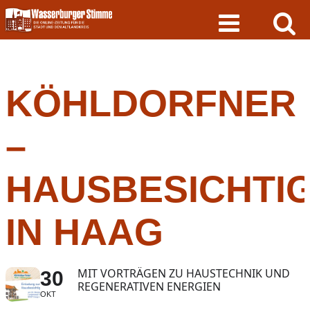
Skip
to
content
KÖHLDORFNER
–
HAUSBESICHTI
IN HAAG
MIT VORTRÄGEN ZU HAUSTECHNIK UND
30
REGENERATIVEN ENERGIEN
OKT