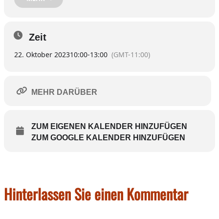
Uhrzeit: 10.00 -13.00Uhr
Adresse: Spöckerfeld 2, 83139 Söchtenau, Lampersberg
Zeit
22. Oktober 2023
10:00
-
13:00
(GMT-11:00)
Wir freuen uns auf Ihren Besuch.
Ihr Team von Köhldorfner Häuser – natürlich g’sund
MEHR DARÜBER
ZUM EIGENEN KALENDER HINZUFÜGEN
ZUM GOOGLE KALENDER HINZUFÜGEN
Hinterlassen Sie einen Kommentar