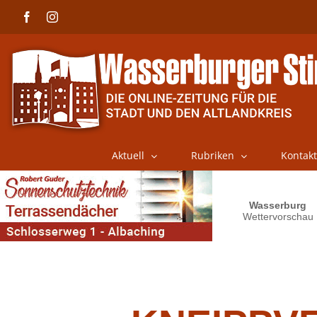
Skip
Facebook
Instagram
to
content
Aktuell
Rubriken
Kontakt