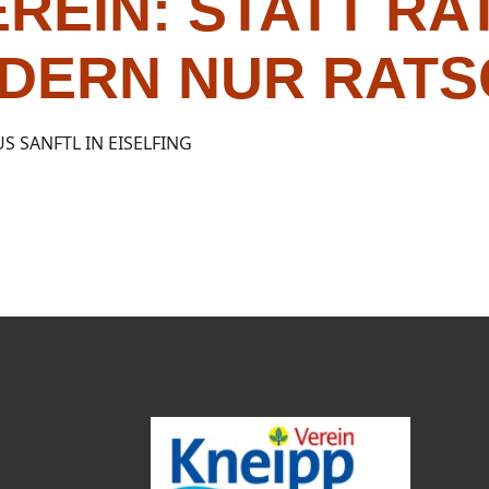
REIN: STATT R
DERN NUR RAT
S SANFTL IN EISELFING