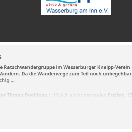
s
ie Ratschwandergruppe im Wasserburger Kneipp-Verein r
Wandern. Da die Wanderwege zum Teil noch unbegehbar s
chig …
tor Tilman Boehlkau
trifft sich am kommenden
Freitag, 1
ing
zum gemütlichen Mittagstisch. Alle Interessierten sind 
Mittwoch, 11. Februar, per WhatsApp oder telefonisch anm