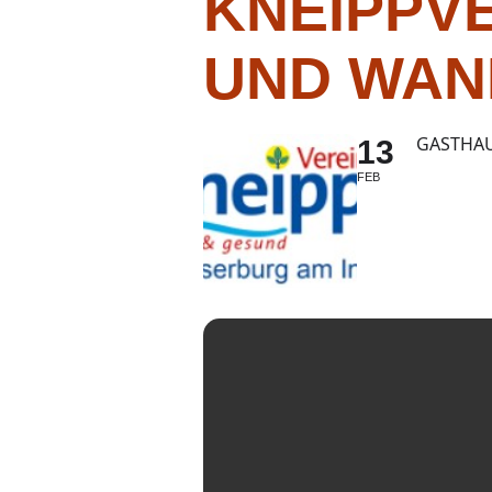
KNEIPPVE
UND WAN
GASTHAU
13
FEB