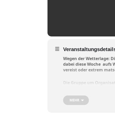
Veranstaltungsdetail
Wegen der Wetterlage: D
dabei diese Woche aufs 
vereist oder extrem mats
Die Gruppe um Organisa
Gasthaus Sanftl in Eiself
MEHR
Bitte sich bis kommenden 
unter der 0171 / 264 54 97.