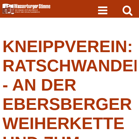
Skip
to
content
KNEIPPVEREIN:
RATSCHWANDE
- AN DER
EBERSBERGER
WEIHERKETTE