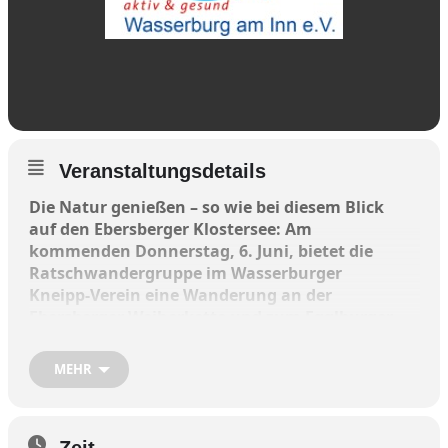
Veranstaltungsdetails
Die Natur genießen – so wie bei diesem Blick
auf den Ebersberger Klostersee: Am
kommenden Donnerstag, 6. Juni, bietet die
Ratschwandergruppe im Wasserburger
Kneipp-Verein eine Wanderung an der
Ebersberger Weiherkette und zum Egglburger
See an.
MEHR
Der Treffpunkt ist um 10 Uhr auf dem Parkplatz
der Innhöhe, gegenüber dem REWE-Markt. Die
„Altstädter“ treffen sich um 9.45 Uhr am Imbiss
Zeit