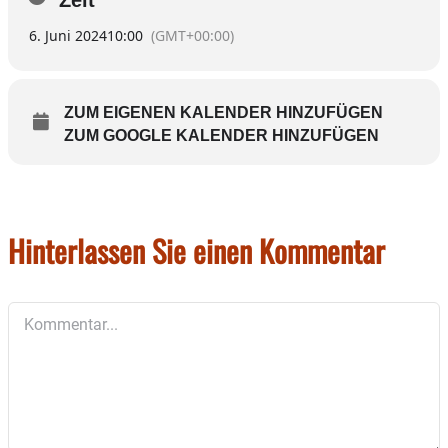
am Greinhof.
6. Juni 2024
10:00
(GMT+00:00)
Die Anmeldung ist UNBEDINGT erforderlich:
Kontakt: 0171/26 45 497.
ZUM EIGENEN KALENDER HINZUFÜGEN
Foto: Tilman Boehlkau
ZUM GOOGLE KALENDER HINZUFÜGEN
Hinterlassen Sie einen Kommentar
Kommentar