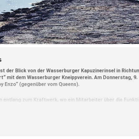
s
t der Blick von der Wasserburger Kapuzinerinsel in Richtu
t“ mit dem Wasserburger Kneippverein. Am Donnerstag, 9. M
by Enzo“ (gegenüber vom Queens).
 entlang zum Kraftwerk, wo ein Mitarbeiter über die Funkt
inerinsel und wer will, kann diese auch besuchen.
 entlang und diesmal findet ein gemütliches Beisammensein ansch
eipp-Vereins Wasserburg sind herzlich willkommen.