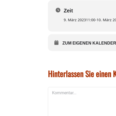
Anmeldung bitte unter der
Bei Regen fällt die Wander
Zeit
9. März 2023
11:00
-
10. März 2
Foto: Tilman Boehlkau
ZUM EIGENEN KALENDER
Hinterlassen Sie einen
Kommentar