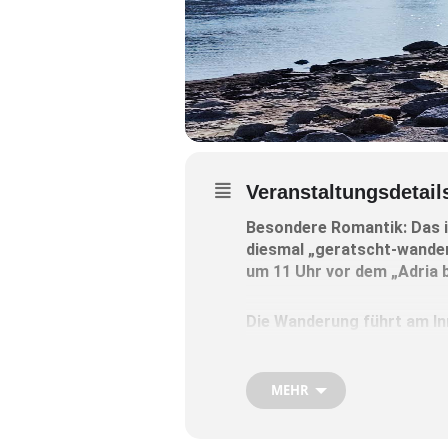
Veranstaltungsdetail
Besondere Romantik: Das is
diesmal „geratscht-wander
um 11 Uhr vor dem „Adria 
Die Wanderung führt am Inn
Dann geht’s Richtung Kapuz
MEHR
Zurück geht es wieder am Inn
Auch Nichtmitglieder des Kn