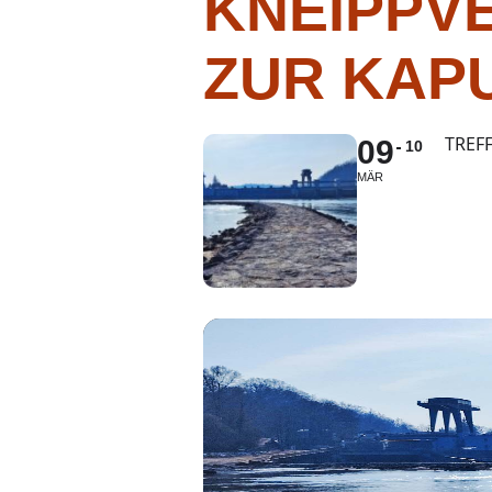
KNEIPPV
ZUR KAP
TREF
09
10
MÄR