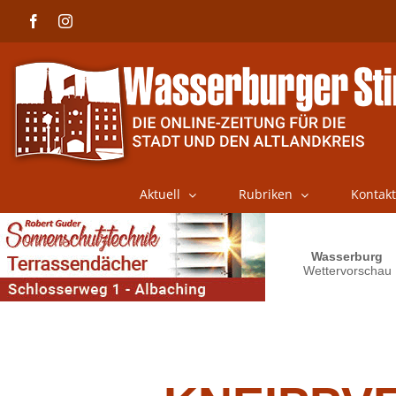
Skip
Facebook
Instagram
to
content
Aktuell
Rubriken
Kontakt