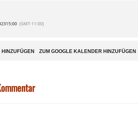
 0171 2645497.
ung aus.
023
15:00
(GMT-11:00)
 HINZUFÜGEN
ZUM GOOGLE KALENDER HINZUFÜGEN
 Kommentar