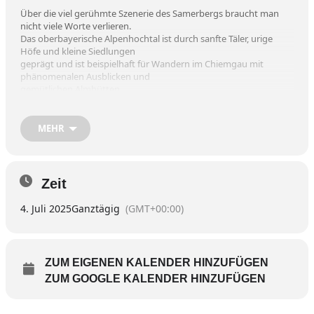
Über die viel gerühmte Szenerie des Samerbergs braucht man
nicht viele Worte verlieren.
Das oberbayerische Alpenhochtal ist durch sanfte Täler, urige
Höfe und kleine Siedlungen
geprägt und ist beispielhaft für Wandern im Chiemgau mit
phänomenalen Ausblicken und
gemütlichen Almhütten.
ABLAUF:
MEHR
09:00 Uhr Treffpunkt Badria Parkplatz/
Bildung Fahrgemeinschaften
10:00 Uhr Parkplatz Steinkirchen 2, 83122 Samerberg
Zeit
ca. 13:30 Uhr Einkehr Dandlbergalm
4. Juli 2025
Ganztägig
(GMT+00:00)
ca.16:00 Uhr Rückfahrt
ANMELDUNG
bis Dienstag 01. Juli 2025 18:00 Uhr
Bitte angeben, ob Sie selbst fahren oder Mitfahrer sind.
ZUM EIGENEN KALENDER HINZUFÜGEN
Mail: wandern@kneippverein-wasserburg-inn.de
ZUM GOOGLE KALENDER HINZUFÜGEN
Telefon 4915237945809