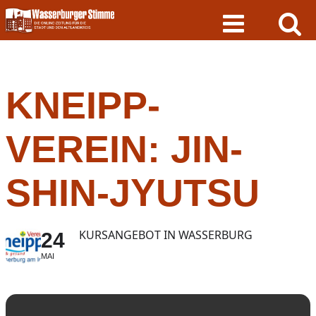
Skip
to
content
KNEIPP-
VEREIN: JIN-
SHIN-JYUTSU
KURSANGEBOT IN WASSERBURG
24
MAI