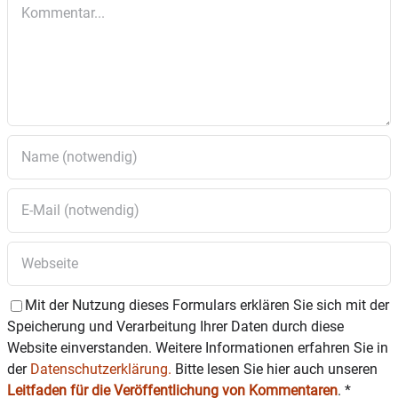
Kommentar
Die Anwendung von JSJ bringt
Ausgeglichenheit in das
Energiesystem unseres Körpers,
fördert Gesundheit und
Wohlbefinden und stärkt damit die
in jedem von aus vorhandenen
Selbstheilungskräfte.
Im JSJ gehen wir davon aus, dass
Mit der Nutzung dieses Formulars erklären Sie sich mit der
unser Körper von Energiebahnen
Speicherung und Verarbeitung Ihrer Daten durch diese
durchzogen ist, durch die unsere
Website einverstanden. Weitere Informationen erfahren Sie in
der
Datenschutzerklärung.
Bitte lesen Sie hier auch unseren
Lebensenergie fließt. Sind eine
Leitfaden für die Veröffentlichung von Kommentaren
.
*