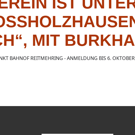
EREIN IST UNTE
OSSHOLZHAUSEN 
H“, MIT BURKH
NKT BAHNOF REITMEHRING - ANMELDUNG BIS 6. OKTOBER,