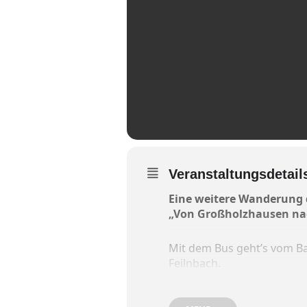
Veranstaltungsdetail
Eine weitere Wanderung 
„Von Großholzhausen n
Mit dem Bus geht’s vom B
Feilnbach.
Abfahrt mit dem Zug ist i