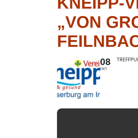
KNEIPP-V
„VON GR
EILNBAC
TREFFPU
08
OKT