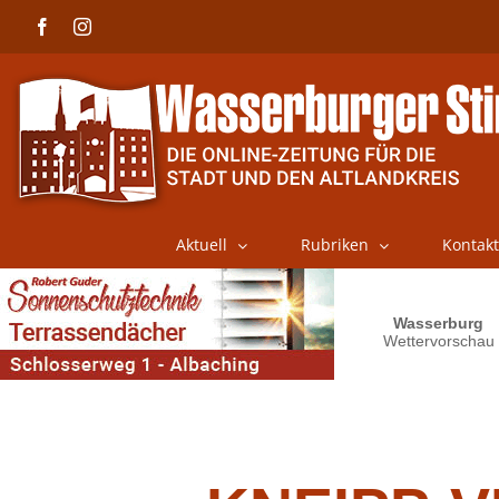
Skip
Facebook
Instagram
to
content
Aktuell
Rubriken
Kontakt