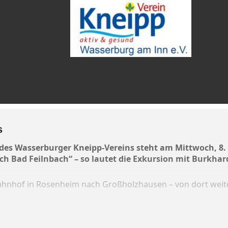
s
des Wasserburger Kneipp-Vereins steht am Mittwoch, 8
ach Bad Feilnbach“ – so lautet die Exkursion mit
ahnhof in Rosenheim nach Großholzhausen – von dort weit
n Reitmehring um 9 Uhr – Rückkehr gegen 16 Uhr.