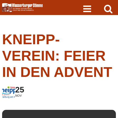
Skip
to
content
KNEIPP-
VEREIN: FEIER
IN DEN ADVENT
25
NOV