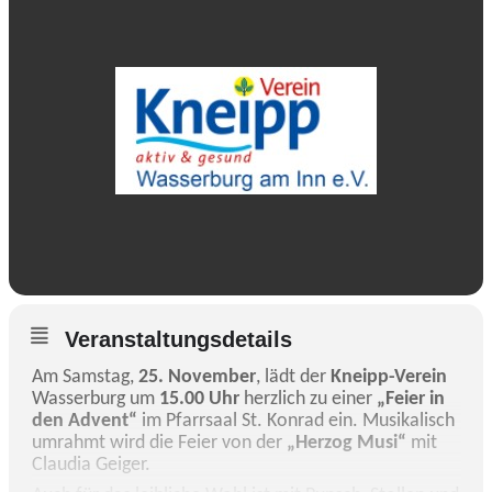
Veranstaltungsdetails
Am Samstag,
25. November
, lädt der
Kneipp-Verein
Wasserburg um
15.00 Uhr
herzlich zu einer
„Feier in
den Advent“
im Pfarrsaal St. Konrad ein. Musikalisch
umrahmt wird die Feier von der
„Herzog Musi“
mit
Claudia Geiger.