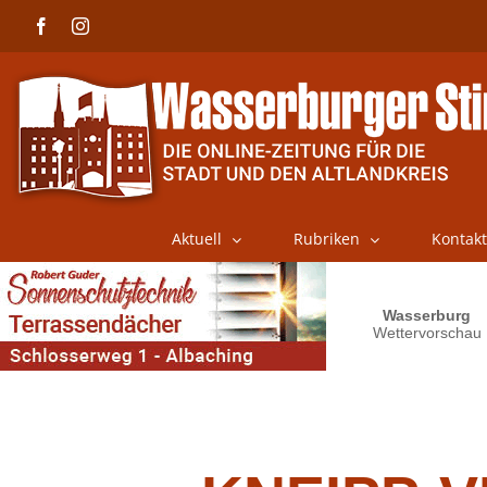
Skip
Facebook
Instagram
to
content
Aktuell
Rubriken
Kontakt