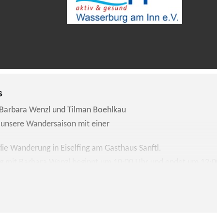
s
 Barbara Wenzl und Tilman Boehlkau
 unsere Wandersaison mit einer
ie Wanderung in Eiselfing am Gasthaus Sanftl.
g mit Barbara Wenzl beginnt um 10:00 Uhr und endet um 12:0
en ihre Wanderung mit Tilman Boehlkau erst um 11:00 Uhr u
6. Dezember.