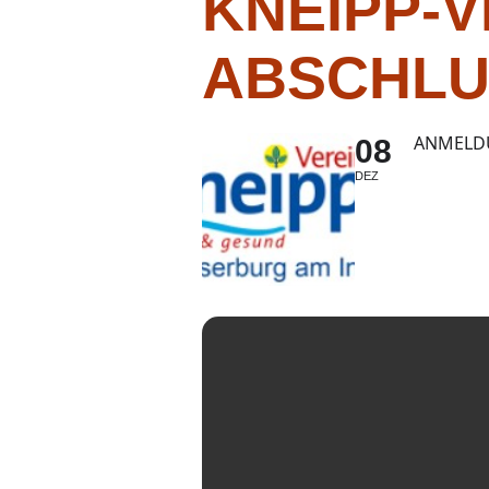
KNEIPP-V
ABSCHL
ANMELDU
08
DEZ